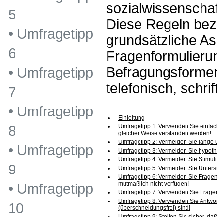
sozialwissenscha
5
Diese Regeln bez
•
Umfragetipp
grundsätzliche As
6
Fragenformulierun
Befragungsformen
•
Umfragetipp
telefonisch, schrift
7
•
Umfragetipp
Einleitung
Umfragetipp 1: Verwenden Sie einfach
8
gleicher Weise verstanden werden!
Umfragetipp 2: Vermeiden Sie lange
•
Umfragetipp
Umfragetipp 3: Vermeiden Sie hypoth
Umfragetipp 4: Vermeiden Sie Stimul
9
Umfragetipp 5: Vermeiden Sie Unters
Umfragetipp 6: Vermeiden Sie Fragen, 
mutmaßlich nicht verfügen!
•
Umfragetipp
Umfragetipp 7: Verwenden Sie Fragen
Umfragetipp 8: Verwenden Sie Antwort
10
(überschneidungsfrei) sind!
Umfragetipp 9: Stellen Sie sicher, daß 