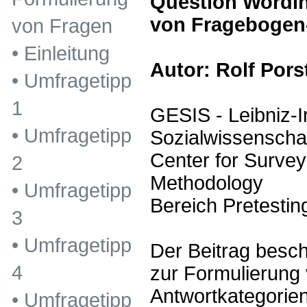
Question Wordin
von Fragebogen
von Fragen
•
Einleitung
Autor: Rolf Pors
•
Umfragetipp
1
GESIS - Leibniz-In
•
Umfragetipp
Sozialwissenscha
Center for Surve
2
Methodology
•
Umfragetipp
Bereich Pretestin
3
•
Umfragetipp
Der Beitrag besch
4
zur Formulierung
Antwortkategorien
•
Umfragetipp