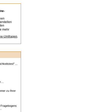
ine-
nen
erstellen
ten
ie mehr
ine-Umfragen
.
hkeitstest" ...
 ...
ehmer zu Ihrer
s Fragebogens
..