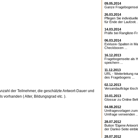
09.05.2014
Ganze Fragebogenseite
26.03.2014
Pflegen Sie individuell
für Ende der Laufzeit. .
14.03.2014
Präfix bei Rangliste-Fr
06.03.2014
Exklusiv-Spalten in Ma
Checkboxen ...
16.12.2013
Fragebogenseite als Ht
speichern ...
11.12.2013
URL - Weiterleitung 
des Fragebogens ...
02.12.2013
Versandaufträge lösche
Anzahl der Teilnehmer, die geschätzte Antwort-Dauer und
10.01.2013
 vorhanden ( Alter, Bildungsgrad etc. ).
Glossar zu Online Bef
04.08.2012
Umfragevorlagen zum E
Umfrage verwenden ..
28.07.2012
Button 'Eigene Antwort
der Danke-Seite einble
28.07.2012