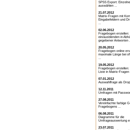
SPSS Export: Einzeln
auswählen ...
21.07.2012
Matrix-Fragen mit Kom
Eingabefeldern und D
...
02.06.2012
Fragebogen erstellen:
ein/ausblenden in Abhä
gegebener Antworten .
20.05.2012
Fragebogen online erst
maximale Länge bei o
...
19.05.2012
Fragebogen erstellen
Liste in Matrix-Fragen .
07.01.2012
Auswahlfrage als Drop
12.11.2011
Umfragen mit Passwort
27.08.2011
Vereinfachte farbige G
Fragebogens ...
06.08.2011
Diagramme für die
Umfrageauswertung ers
23.07.2011