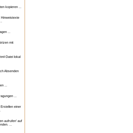
n kopieren ...
e Hinweistexte
..
agen ...
trizen mit
ml-Datei lokal
nach Absenden
n ...
ragungen ...
rstellen einer
.
en aufrufen' auf
nden. ...