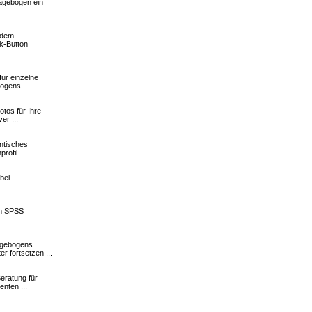
ragebogen ein
f dem
k-Button
für einzelne
ogens ...
otos für Ihre
er ...
ntisches
profil ...
bei
in SPSS
agebogens
r fortsetzen ...
eratung für
nten ...