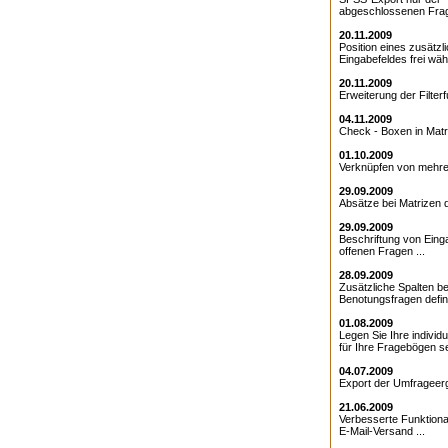
abgeschlossenen Frag
20.11.2009
Position eines zusätzl
Eingabefeldes frei wähl
20.11.2009
Erweiterung der Filterfu
04.11.2009
Check - Boxen in Matri
01.10.2009
Verknüpfen von mehrer
29.09.2009
Absätze bei Matrizen de
29.09.2009
Beschriftung von Eing
offenen Fragen ...
28.09.2009
Zusätzliche Spalten be
Benotungsfragen defini
01.08.2009
Legen Sie Ihre individ
für Ihre Fragebögen sel
04.07.2009
Export der Umfrageerg
21.06.2009
Verbesserte Funktional
E-Mail-Versand ...