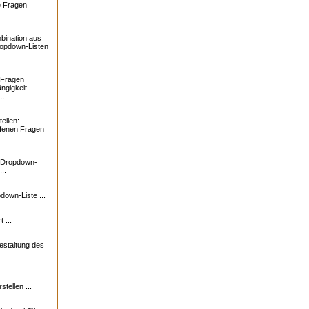
e Fragen
bination aus
ropdown-Listen
 Fragen
ngigkeit
..
ellen:
ffenen Fragen
: Dropdown-
..
down-Liste ...
 ...
estaltung des
tellen ...