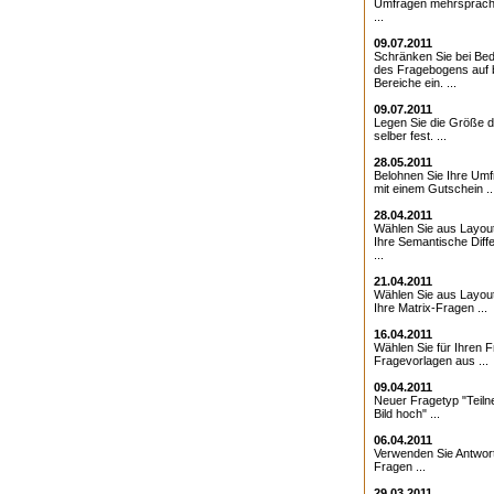
Umfragen mehrsprach
...
09.07.2011
Schränken Sie bei Bed
des Fragebogens auf 
Bereiche ein. ...
09.07.2011
Legen Sie die Größe d
selber fest. ...
28.05.2011
Belohnen Sie Ihre Umf
mit einem Gutschein ..
28.04.2011
Wählen Sie aus Layout
Ihre Semantische Diffe
...
21.04.2011
Wählen Sie aus Layout
Ihre Matrix-Fragen ...
16.04.2011
Wählen Sie für Ihren 
Fragevorlagen aus ...
09.04.2011
Neuer Fragetyp "Teiln
Bild hoch" ...
06.04.2011
Verwenden Sie Antwor
Fragen ...
29.03.2011