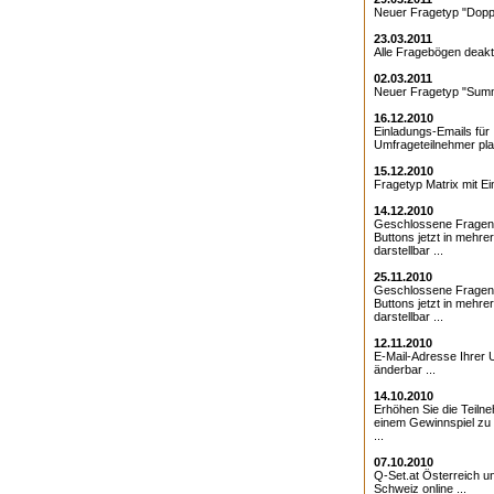
Neuer Fragetyp "Doppe
23.03.2011
Alle Fragebögen deakti
02.03.2011
Neuer Fragetyp "Summ
16.12.2010
Einladungs-Emails für 
Umfrageteilnehmer pla
15.12.2010
Fragetyp Matrix mit Ei
14.12.2010
Geschlossene Fragen
Buttons jetzt in mehre
darstellbar ...
25.11.2010
Geschlossene Fragen 
Buttons jetzt in mehre
darstellbar ...
12.11.2010
E-Mail-Adresse Ihrer 
änderbar ...
14.10.2010
Erhöhen Sie die Teiln
einem Gewinnspiel zu
...
07.10.2010
Q-Set.at Österreich 
Schweiz online ...