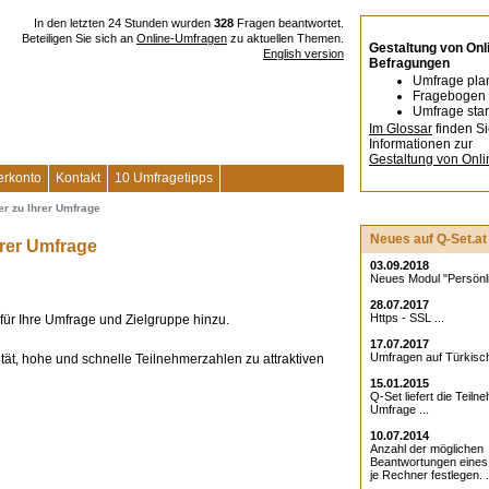
In den letzten 24 Stunden wurden
328
Fragen beantwortet.
Beteiligen Sie sich an
Online-Umfragen
zu aktuellen Themen.
Gestaltung von Onl
English version
Befragungen
Umfrage pla
Fragebogen 
Umfrage star
Im Glossar
finden S
Informationen zur
Gestaltung von Onl
erkonto
Kontakt
10 Umfragetipps
mer zu Ihrer Umfrage
Neues auf Q-Set.at
Ihrer Umfrage
03.09.2018
Neues Modul "Persönlic
28.07.2017
Https - SSL ...
für Ihre Umfrage und Zielgruppe hinzu.
17.07.2017
Umfragen auf Türkisch
ität, hohe und schnelle Teilnehmerzahlen zu attraktiven
15.01.2015
Q-Set liefert die Teiln
Umfrage ...
10.07.2014
Anzahl der möglichen
Beantwortungen eine
je Rechner festlegen. .