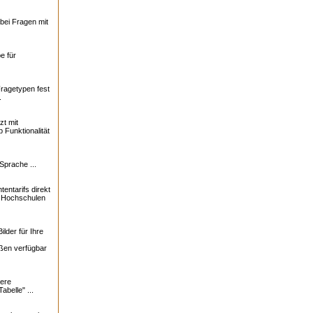
bei Fragen mit
e für
Fragetypen fest
.
zt mit
 Funktionalität
Sprache ...
tentarifs direkt
0 Hochschulen
lder für Ihre
ßen verfügbar
ere
abelle" ...