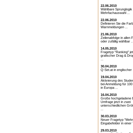
22.06.2010
Wählbare Sprunglogik 
Mehrfachauswahl ...
22.06.2010
Definieren Sie die Farb
Warnmeldungen ...
21.06.2010
Zeilenabfolge in allen 
oder zufällig wählbar ..
14.05.2010
Fragetyp "Ranking" jet
grafischer Drag & Drop
...
30.04.2010
Q-Set.at in englischer 
19.04.2010
Aktivierung des Studen
bei Anmeldung für 10
in Europa ...
16.04.2010
Große hochgeladene Bi
Umfrage jetzt in zwei
unterschiedlichen Grö
...
30.03.2010
Neuer Fragetyp "Mehr
Eingabefelder in einer T
29.03.2010