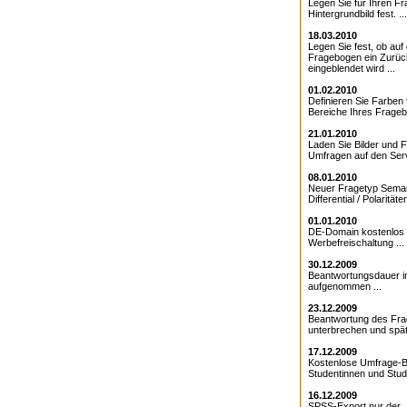
Legen Sie für Ihren F
Hintergrundbild fest. ...
18.03.2010
Legen Sie fest, ob au
Fragebogen ein Zurüc
eingeblendet wird ...
01.02.2010
Definieren Sie Farben 
Bereiche Ihres Frageb
21.01.2010
Laden Sie Bilder und F
Umfragen auf den Serv
08.01.2010
Neuer Fragetyp Sema
Differential / Polaritäten
01.01.2010
DE-Domain kostenlos 
Werbefreischaltung ...
30.12.2009
Beantwortungsdauer 
aufgenommen ...
23.12.2009
Beantwortung des Fr
unterbrechen und späte
17.12.2009
Kostenlose Umfrage-B
Studentinnen und Stude
16.12.2009
SPSS-Export nur der