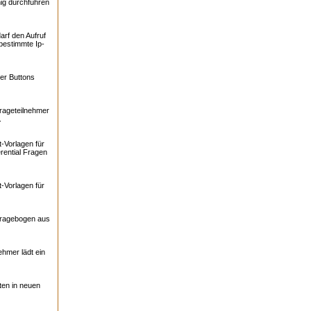
ig durchführen
arf den Aufruf
bestimmte Ip-
er Buttons
rageteilnehmer
.
-Vorlagen für
rential Fragen
-Vorlagen für
Fragebogen aus
ehmer lädt ein
ten in neuen