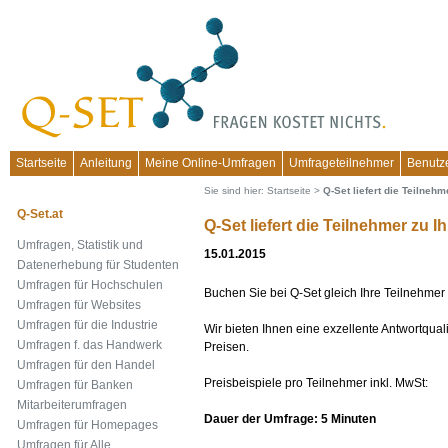
Startseite
Anleitung
Meine Online-Umfragen
Umfrageteilnehmer
Benutz
Sie sind hier:
Startseite
>
Q-Set liefert die Teilneh
Q-Set.at
Q-Set liefert die Teilnehmer zu 
Umfragen, Statistik und
15.01.2015
Datenerhebung für Studenten
Umfragen für Hochschulen
Buchen Sie bei Q-Set gleich Ihre Teilnehmer 
Umfragen für Websites
Umfragen für die Industrie
Wir bieten Ihnen eine exzellente Antwortqual
Umfragen f. das Handwerk
Preisen.
Umfragen für den Handel
Preisbeispiele pro Teilnehmer inkl. MwSt:
Umfragen für Banken
Mitarbeiterumfragen
Dauer der Umfrage: 5 Minuten
Umfragen für Homepages
Umfragen für Alle