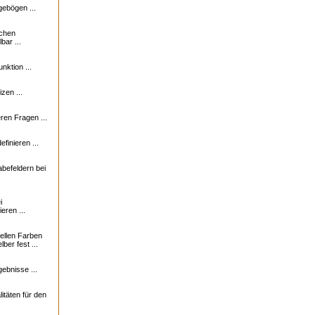
ebögen ...
ichen
bar ...
nktion ...
zen ...
en Fragen ...
finieren ...
abefeldern bei
i
eren ...
uellen Farben
ber fest ...
ebnisse ...
itäten für den