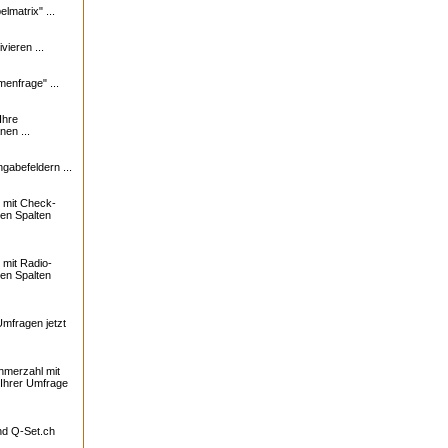
lmatrix" ...
vieren ...
enfrage" ...
Ihre
nen ...
ngabefeldern ...
 mit Check-
ren Spalten
mit Radio-
ren Spalten
Umfragen jetzt
ehmerzahl mit
 Ihrer Umfrage
und
Q-Set.ch