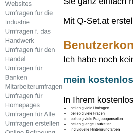
Sie ganz einfach h
Websites
Umfragen für die
Mit Q-Set.at erste
Industrie
Umfragen f. das
Handwerk
Benutzerkont
Umfragen für den
Ich habe noch kei
Handel
Umfragen für
Banken
mein kostenlos
Mitarbeiterumfragen
Umfragen für
In Ihrem kostenlo
Homepages
beliebig viele Umfragen
Umfragen für Alle
beliebig viele Fragen
beliebig viele Fragebogenseiten
Umfragen erstellen
beliebig lange Laufzeiten
individuelle Hintergrundfarben
Online Befragung