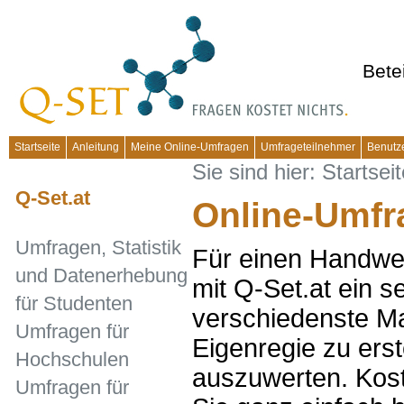
Bete
Startseite
Anleitung
Meine Online-Umfragen
Umfrageteilnehmer
Benutz
Sie sind hier:
Startseit
Q-Set.at
Online-Umfr
Umfragen, Statistik
Für einen Handwer
und Datenerhebung
mit Q-Set.at ein s
für Studenten
verschiedenste Ma
Umfragen für
Eigenregie zu ers
Hochschulen
auszuwerten. Kost
Umfragen für