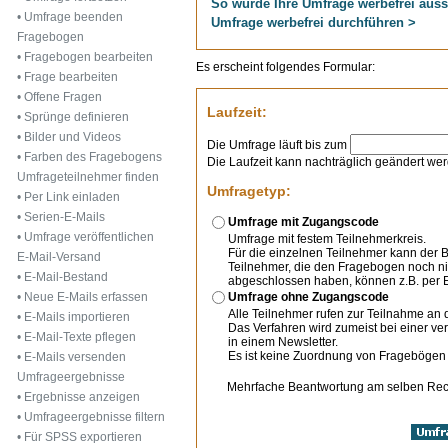
So würde Ihre Umfrage werbefrei aus
•
Umfrage beenden
Umfrage werbefrei durchführen >
Fragebogen
•
Fragebogen bearbeiten
Es erscheint folgendes Formular:
•
Frage bearbeiten
•
Offene Fragen
Laufzeit:
•
Sprünge definieren
•
Bilder und Videos
Die Umfrage läuft bis zum
•
Farben des Fragebogens
Die Laufzeit kann nachträglich geändert we
Umfrageteilnehmer finden
Umfragetyp:
•
Per Link einladen
•
Serien-E-Mails
Umfrage mit Zugangscode
•
Umfrage veröffentlichen
Umfrage mit festem Teilnehmerkreis.
Für die einzelnen Teilnehmer kann der
E-Mail-Versand
Teilnehmer, die den Fragebogen noch nic
•
E-Mail-Bestand
abgeschlossen haben, können z.B. per E
Umfrage ohne Zugangscode
•
Neue E-Mails erfassen
Alle Teilnehmer rufen zur Teilnahme an 
•
E-Mails importieren
Das Verfahren wird zumeist bei einer ve
•
E-Mail-Texte pflegen
in einem Newsletter.
Es ist keine Zuordnung von Fragebögen
•
E-Mails versenden
Umfrageergebnisse
Mehrfache Beantwortung am selben Re
•
Ergebnisse anzeigen
•
Umfrageergebnisse filtern
•
Für SPSS exportieren