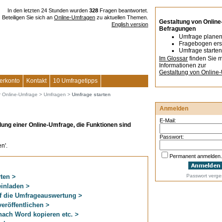
In den letzten 24 Stunden wurden
328
Fragen beantwortet.
Beteiligen Sie sich an
Online-Umfragen
zu aktuellen Themen.
Gestaltung von Online
English version
Befragungen
Umfrage plane
Fragebogen ers
Umfrage starten
Im Glossar
finden Sie 
Informationen zur
Gestaltung von Online
erkonto
Kontakt
10 Umfragetipps
r Online-Umfrage
>
Umfragen
>
Umfrage starten
Anmelden
E-Mail:
ellung einer Online-Umfrage, die Funktionen sind
Passwort:
n'.
Permanent anmelden.
ten >
Passwort verg
einladen >
f die Umfrageauswertung >
eröffentlichen >
ach Word kopieren etc. >