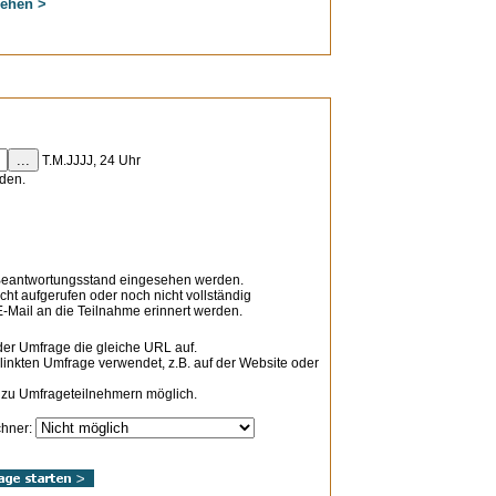
sehen >
...
T.M.JJJJ, 24 Uhr
rden.
 Beantwortungsstand eingesehen werden.
ht aufgerufen oder noch nicht vollständig
-Mail an die Teilnahme erinnert werden.
der Umfrage die gleiche URL auf.
rlinkten Umfrage verwendet, z.B. auf der Website oder
 zu Umfrageteilnehmern möglich.
chner: