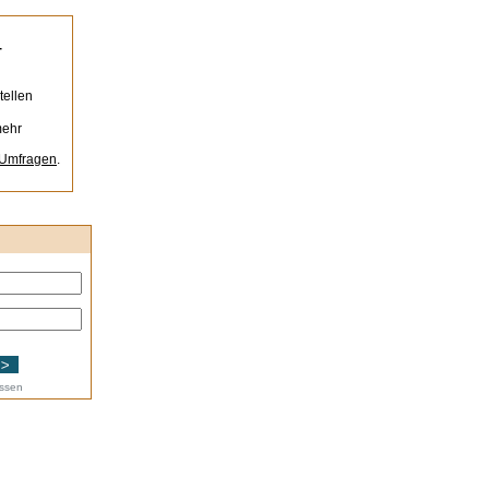
-
n
tellen
mehr
-Umfragen
.
essen