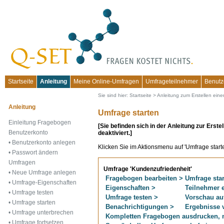
Startseite
Anleitung
Meine Online-Umfragen
Umfrageteilnehmer
Benutz
Sie sind hier:
Startseite
>
Anleitung zum Erstellen eine
Anleitung
Umfrage starten
Einleitung Fragebogen
[Sie befinden sich in der Anleitung zur Erst
Benutzerkonto
deaktiviert.]
•
Benutzerkonto anlegen
Klicken Sie im Aktionsmenu auf 'Umfrage starte
•
Passwort ändern
Umfragen
Umfrage 'Kundenzufriedenheit'
•
Neue Umfrage anlegen
Fragebogen bearbeiten >
Umfrage star
•
Umfrage-Eigenschaften
Eigenschaften >
Teilnehmer 
•
Umfrage testen
Umfrage testen >
Vorschau au
•
Umfrage starten
Benachrichtigungen >
Ergebnisse v
•
Umfrage unterbrechen
Kompletten Fragebogen ausdrucken, n
•
Umfrage fortsetzen